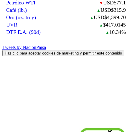
Petróleo WTI
USD$77.1
▼
Café (lb.)
USD$315.9
▲
Oro (oz. troy)
USD$4,399.70
▲
UVR
$417.0145
▲
DTF E.A. (90d)
10.34%
▲
Tweets by NacionPaisa
Haz clic para aceptar cookies de marketing y permitir este contenido