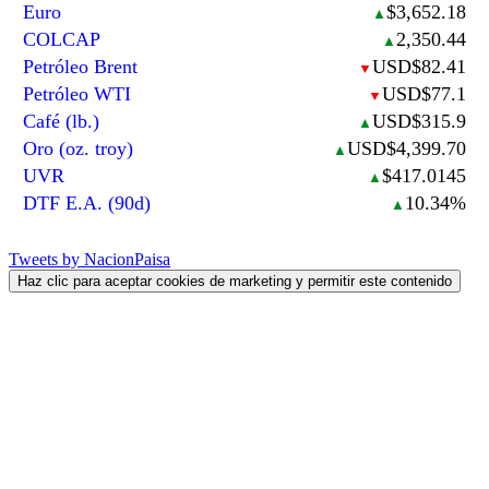
Euro
$3,652.18
▲
COLCAP
2,350.44
▲
Petróleo Brent
USD$82.41
▼
Petróleo WTI
USD$77.1
▼
Café (lb.)
USD$315.9
▲
Oro (oz. troy)
USD$4,399.70
▲
UVR
$417.0145
▲
DTF E.A. (90d)
10.34%
▲
Tweets by NacionPaisa
Haz clic para aceptar cookies de marketing y permitir este contenido