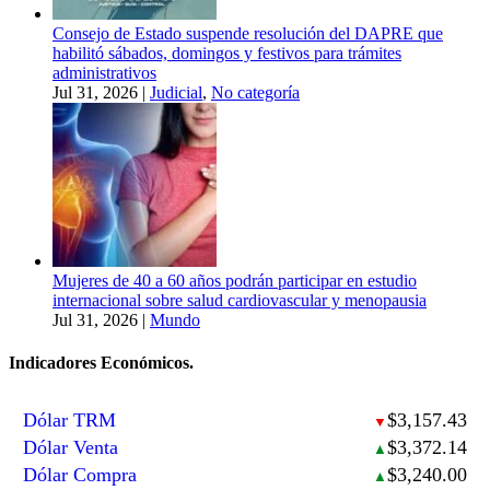
Consejo de Estado suspende resolución del DAPRE que
habilitó sábados, domingos y festivos para trámites
administrativos
Jul 31, 2026
|
Judicial
,
No categoría
Mujeres de 40 a 60 años podrán participar en estudio
internacional sobre salud cardiovascular y menopausia
Jul 31, 2026
|
Mundo
Indicadores Económicos.
Dólar TRM
$3,157.43
▼
Dólar Venta
$3,372.14
▲
Dólar Compra
$3,240.00
▲