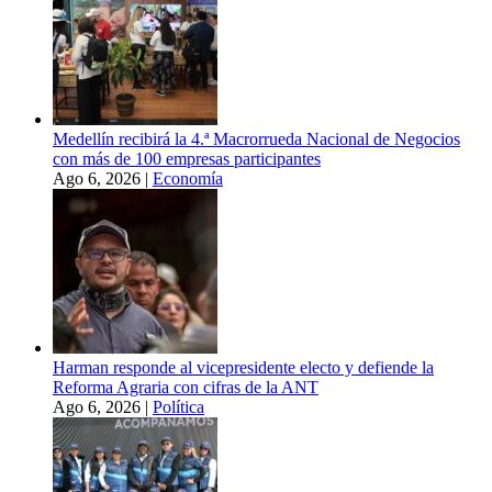
Medellín recibirá la 4.ª Macrorrueda Nacional de Negocios
con más de 100 empresas participantes
Ago 6, 2026
|
Economía
Harman responde al vicepresidente electo y defiende la
Reforma Agraria con cifras de la ANT
Ago 6, 2026
|
Política