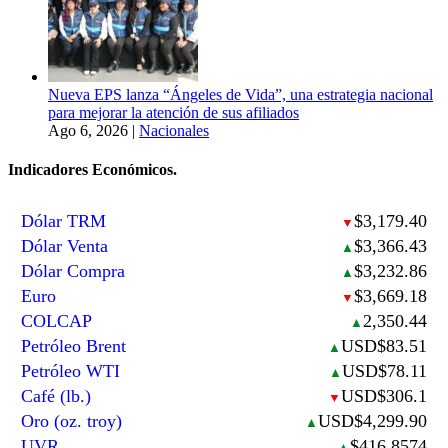
Nueva EPS lanza “Ángeles de Vida”, una estrategia nacional
para mejorar la atención de sus afiliados
Ago 6, 2026
|
Nacionales
Indicadores Económicos.
Dólar TRM
$3,179.40
▼
Dólar Venta
$3,366.43
▲
Dólar Compra
$3,232.86
▲
Euro
$3,669.18
▼
COLCAP
2,350.44
▲
Petróleo Brent
USD$83.51
▲
Petróleo WTI
USD$78.11
▲
Café (lb.)
USD$306.1
▼
Oro (oz. troy)
USD$4,299.90
▲
UVR
$416.8574