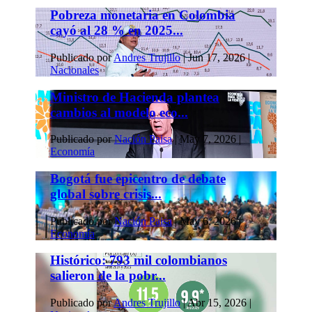
Pobreza monetaria en Colombia
cayó al 28 % en 2025...
Publicado por
Andres Trujillo
|
Jun 17, 2026
|
Nacionales
Ministro de Hacienda plantea
cambios al modelo eco...
Publicado por
Nación Paisa
|
May 7, 2026
|
Economía
Bogotá fue epicentro de debate
global sobre crisis...
Publicado por
Nación Paisa
|
May 6, 2026
|
Economía
Histórico: 793 mil colombianos
salieron de la pobr...
Publicado por
Andres Trujillo
|
Abr 15, 2026
|