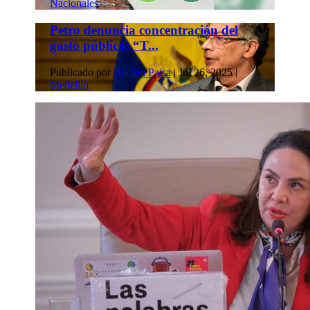
Nacionales
Petro denuncia concentración del
gasto público: “T...
Publicado por
Nación Paisa
|
Jul 26, 2025
|
Medellín