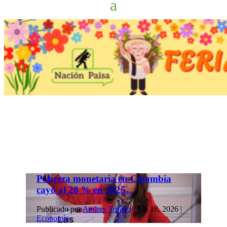
Pobreza monetaria en Colombia
cayó al 28 % en 2025...
Publicado por
Andres Trujillo
|
Jun 18, 2026
|
Economía