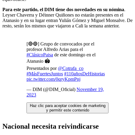
Para este partido, el DIM tiene dos novedades en su nómina
.
Leyser Chaverra y Déinner Quiñones no estarán presentes en el
Atanasio y en su lugar entran Yulián Gómez y Miguel Monsalve. De
resto, serán los mismos que viajaron a Cali la semana anterior.
[🔴🔵] Grupo de convocados por el
profesor Alfredo Arias para el
#ClásicoPaisa
de este domingo en el
Atanasio 🏟️
Presentados por
@Cotrafa_co
#MásFuertesJuntos
#110añosDeHistorias
pic.twitter.com/0qryKpmPnj
— DIM (@DIM_Oficial)
November 19,
2023
Haz clic para aceptar cookies de marketing
y permitir este contenido
Nacional necesita reivindicarse