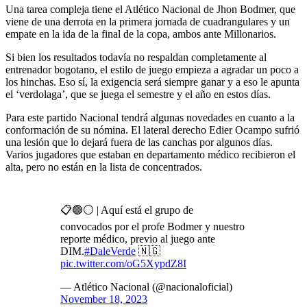
Una tarea compleja tiene el Atlético Nacional de Jhon Bodmer, que
viene de una derrota en la primera jornada de cuadrangulares y un
empate en la ida de la final de la copa, ambos ante Millonarios.
Si bien los resultados todavía no respaldan completamente al
entrenador bogotano, el estilo de juego empieza a agradar un poco a
los hinchas. Eso sí, la exigencia será siempre ganar y a eso le apunta
el ‘verdolaga’, que se juega el semestre y el año en estos días.
Para este partido Nacional tendrá algunas novedades en cuanto a la
conformación de su nómina. El lateral derecho Edier Ocampo sufrió
una lesión que lo dejará fuera de las canchas por algunos días.
Varios jugadores que estaban en departamento médico recibieron el
alta, pero no están en la lista de concentrados.
📋🟢⚪️ | Aquí está el grupo de
convocados por el profe Bodmer y nuestro
reporte médico, previo al juego ante
DIM.
#DaleVerde
🇳🇬
pic.twitter.com/oG5XypdZ8I
— Atlético Nacional (@nacionaloficial)
November 18, 2023