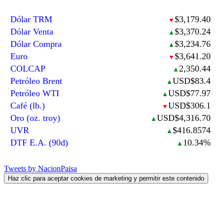
Dólar TRM
$3,179.40
▼
Dólar Venta
$3,370.24
▲
Dólar Compra
$3,234.76
▲
Euro
$3,641.20
▼
COLCAP
2,350.44
▲
Petróleo Brent
USD$83.4
▲
Petróleo WTI
USD$77.97
▲
Café (lb.)
USD$306.1
▼
Oro (oz. troy)
USD$4,316.70
▲
UVR
$416.8574
▲
DTF E.A. (90d)
10.34%
▲
Tweets by NacionPaisa
Haz clic para aceptar cookies de marketing y permitir este contenido