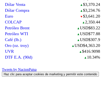
Dólar Venta
$3,370.24
▲
Dólar Compra
$3,234.76
▲
Euro
$3,641.20
▼
COLCAP
2,350.44
▲
Petróleo Brent
USD$83.22
▲
Petróleo WTI
USD$77.88
▲
Café (lb.)
USD$307.9
▲
Oro (oz. troy)
USD$4,363.20
▲
UVR
$416.9098
▲
DTF E.A. (90d)
10.34%
▲
Tweets by NacionPaisa
Haz clic para aceptar cookies de marketing y permitir este contenido