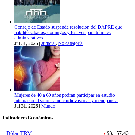
Consejo de Estado suspende resolución del DAPRE que
habilitó sábados, domingos y festivos para trámites
administrativos
Jul 31, 2026
|
Judicial
,
No categoría
Mujeres de 40 a 60 años podrán participar en estudio
internacional sobre salud cardiovascular y menopausia
Jul 31, 2026
|
Mundo
Indicadores Económicos.
Dólar TRM
$3,157.43
▼