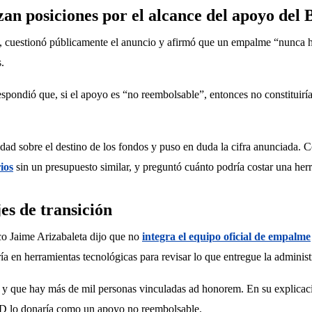
an posiciones por el alcance del apoyo del
o, cuestionó públicamente el anuncio y afirmó que un empalme “nunca ha
.
ndió que, si el apoyo es “no reembolsable”, entonces no constituiría d
ridad sobre el destino de los fondos y puso en duda la cifra anunciada. C
ios
 sin un presupuesto similar, y preguntó cuánto podría costar una her
es de transición
 Jaime Arizabaleta dijo que no 
integra el equipo oficial de empalme
a en herramientas tecnológicas para revisar lo que entregue la administr
 y que hay más de mil personas vinculadas ad honorem. En su explicación
BID lo donaría como un apoyo no reembolsable.