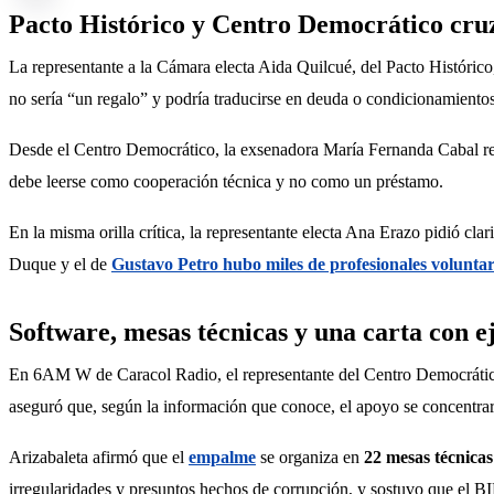
Pacto Histórico y Centro Democrático cruz
La representante a la Cámara electa Aida Quilcué, del Pacto Históric
no sería “un regalo” y podría traducirse en deuda o condicionamientos
Desde el Centro Democrático, la exsenadora María Fernanda Cabal respo
debe leerse como cooperación técnica y no como un préstamo.
En la misma orilla crítica, la representante electa Ana Erazo pidió cla
Duque y el de 
Gustavo Petro hubo miles de profesionales voluntar
Software, mesas técnicas y una carta con ej
En 6AM W de Caracol Radio, el representante del Centro Democrático
aseguró que, según la información que conoce, el apoyo se concentrarí
Arizabaleta afirmó que el 
empalme
 se organiza en 
22 mesas técnicas
irregularidades y presuntos hechos de corrupción, y sostuvo que el 