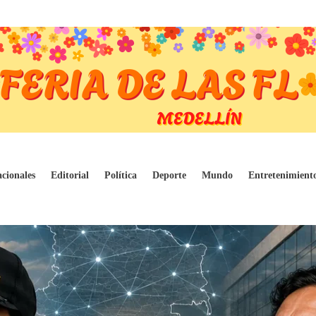
mpalme por USD 60 millones y la oposición p
cionales
Editorial
Política
Deporte
Mundo
Entretenimient