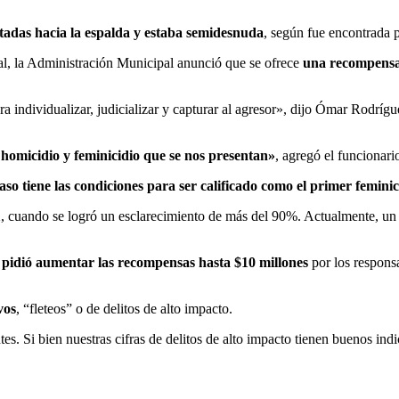
atadas hacia la espalda y estaba semidesnuda
, según fue encontrada p
ral, la Administración Municipal anunció que se ofrece
una recompensa 
 individualizar, judicializar y capturar al agresor», dijo Ómar Rodrígu
homicidio y feminicidio que se nos presentan»
, agregó el funcionario
caso tiene las condiciones para ser calificado como el primer feminic
1
, cuando se logró un esclarecimiento de más del 90%. Actualmente, un e
e pidió aumentar las recompensas hasta $10 millones
por los respons
vos
, “fleteos” o de delitos de alto impacto.
tes. Si bien nuestras cifras de delitos de alto impacto tienen buenos in