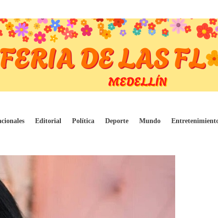
con responsables de muerte de modelo webc
cionales
Editorial
Política
Deporte
Mundo
Entretenimient