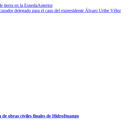
e tierra en la Esneda
Anterior
ocurador delegado para el caso del expresidente Álvaro Uribe Vélez
de obras civiles finales de HidroItuango