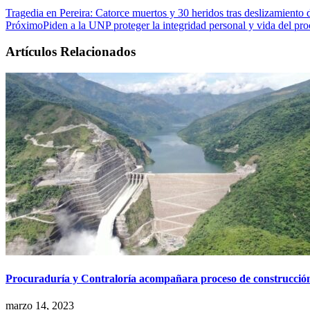
Tragedia en Pereira: Catorce muertos y 30 heridos tras deslizamiento d
Próximo
Piden a la UNP proteger la integridad personal y vida del pr
Artículos Relacionados
Procuraduría y Contraloría acompañara proceso de construcción 
marzo 14, 2023