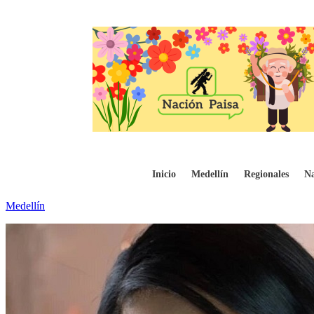
Ofrecen millonaria recompensa para dar 
Inicio
Medellín
Regionales
Na
Medellín