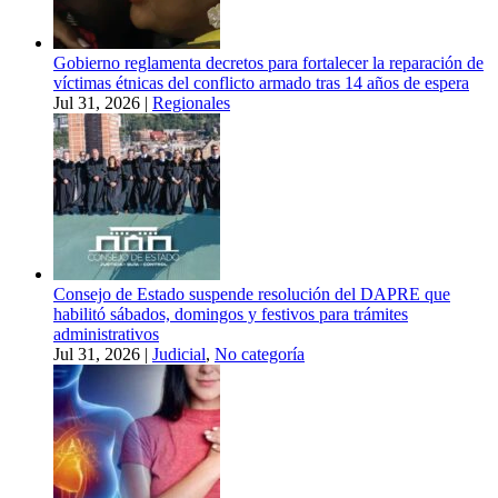
Gobierno reglamenta decretos para fortalecer la reparación de
víctimas étnicas del conflicto armado tras 14 años de espera
Jul 31, 2026
|
Regionales
Consejo de Estado suspende resolución del DAPRE que
habilitó sábados, domingos y festivos para trámites
administrativos
Jul 31, 2026
|
Judicial
,
No categoría