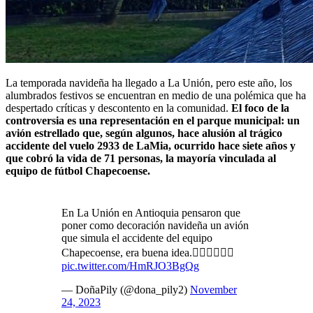
La temporada navideña ha llegado a La Unión, pero este año, los
alumbrados festivos se encuentran en medio de una polémica que ha
despertado críticas y descontento en la comunidad.
El foco de la
controversia es una representación en el parque municipal: un
avión estrellado que, según algunos, hace alusión al trágico
accidente del vuelo 2933 de LaMia, ocurrido hace siete años y
que cobró la vida de 71 personas, la mayoría vinculada al
equipo de fútbol Chapecoense.
En La Unión en Antioquia pensaron que
poner como decoración navideña un avión
que simula el accidente del equipo
Chapecoense, era buena idea.🤦🏻‍♀️🤦🏻‍♀️
pic.twitter.com/HmRJO3BgQg
— DoñaPily (@dona_pily2)
November
24, 2023