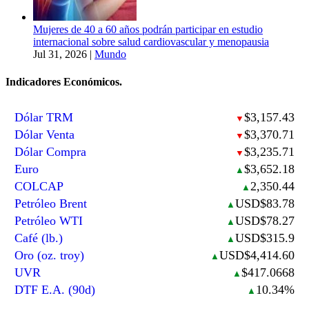
Mujeres de 40 a 60 años podrán participar en estudio
internacional sobre salud cardiovascular y menopausia
Jul 31, 2026
|
Mundo
Indicadores Económicos.
Dólar TRM
$3,157.43
▼
Dólar Venta
$3,370.71
▼
Dólar Compra
$3,235.71
▼
Euro
$3,652.18
▲
COLCAP
2,350.44
▲
Petróleo Brent
USD$83.78
▲
Petróleo WTI
USD$78.27
▲
Café (lb.)
USD$315.9
▲
Oro (oz. troy)
USD$4,414.60
▲
UVR
$417.0668
▲
DTF E.A. (90d)
10.34%
▲