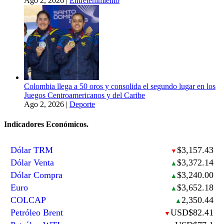
Ago 2, 2026
|
Entretenimiento
Colombia llega a 50 oros y consolida el segundo lugar en los
Juegos Centroamericanos y del Caribe
Ago 2, 2026
|
Deporte
Indicadores Económicos.
Dólar TRM
$3,157.43
▼
Dólar Venta
$3,372.14
▲
Dólar Compra
$3,240.00
▲
Euro
$3,652.18
▲
COLCAP
2,350.44
▲
Petróleo Brent
USD$82.41
▼