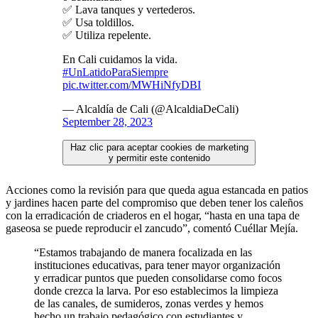
✅ Lava tanques y vertederos.
✅ Usa toldillos.
✅ Utiliza repelente.
En Cali cuidamos la vida.
#UnLatidoParaSiempre
pic.twitter.com/MWHiNfyDBI
— Alcaldía de Cali (@AlcaldiaDeCali)
September 28, 2023
Haz clic para aceptar cookies de marketing
y permitir este contenido
Acciones como la revisión para que queda agua estancada en patios
y jardines hacen parte del compromiso que deben tener los caleños
con la erradicación de criaderos en el hogar, “hasta en una tapa de
gaseosa se puede reproducir el zancudo”, comentó Cuéllar Mejía.
“Estamos trabajando de manera focalizada en las
instituciones educativas, para tener mayor organización
y erradicar puntos que pueden consolidarse como focos
donde crezca la larva. Por eso establecimos la limpieza
de las canales, de sumideros, zonas verdes y hemos
hecho un trabajo pedagógico con estudiantes y