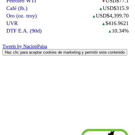
Petróleo WTI
USD$77.1
▼
Café (lb.)
USD$315.9
▲
Oro (oz. troy)
USD$4,399.70
▲
UVR
$416.9621
▲
DTF E.A. (90d)
10.34%
▲
Tweets by NacionPaisa
Haz clic para aceptar cookies de marketing y permitir este contenido